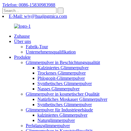
Telefon: 0086-15830983988
E-Mail: wjy@huajingmica.com
Zuhause
Über uns
Fabrik-Tour
Unternehmensqualifikation
Produkte
Glimmerpulver in Beschichtungsqualität
Kalziniertes Glimmerpulver
Trockenes Glimmerpulver
Phlogopit-Glimmerpulver
Synthetisches Glimmerpulver
Nasses Glimmerpulver
Glimmerpulver in kosmetischer Qualität
Natürliches Moskauer Glimmerpulver
Synthetisches Glimmerpulver
Glimmerpulver für Industriegebäude
kalziniertes Glimmerpulver
Naturglimmerpulver
Perlglanzglimmerpulver
Glimmerpulver in Kunststoffqualität