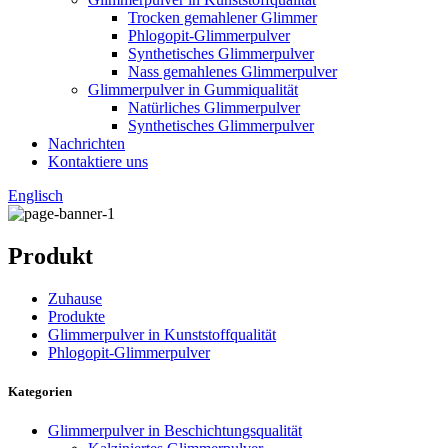
Trocken gemahlener Glimmer
Phlogopit-Glimmerpulver
Synthetisches Glimmerpulver
Nass gemahlenes Glimmerpulver
Glimmerpulver in Gummiqualität
Natürliches Glimmerpulver
Synthetisches Glimmerpulver
Nachrichten
Kontaktiere uns
Englisch
Produkt
Zuhause
Produkte
Glimmerpulver in Kunststoffqualität
Phlogopit-Glimmerpulver
Kategorien
Glimmerpulver in Beschichtungsqualität