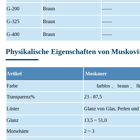
G-200
Braun
——
G-325
Braun
——
G-400
Braun
——
Physikalische Eigenschaften von Muskovi
Artikel
Moskauer
Farbe
farblos 、 braun 、 fleis
Transparenz%
23 - 87,5
Lüster
Glanz von Glas, Perlen und
Glanz
13,5 ~ 51,0
Morsehärte
2 ~ 3