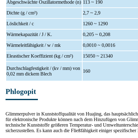
Abgeschwächte Oszillatormethode (n)
113 ~ 190
Dichte (g / cm²)
2,7 ~ 2,9
Löslichkeit / c
1260 ~ 1290
Wärmekapazität / J / K.
0,205 ~ 0,208
Wärmeleitfähigkeit / w / mk
0,0010 ~ 0,0016
Eleastischer Koeffizient (kg / cm²)
15050 ~ 21340
Durchschlagfestigkeit / (kv / mm) von
160
0,02 mm dickem Blech
Phlogopit
Glimmerpulver in Kunststoffqualität von Huajing, das hauptsächlic
für elektronische Produkte können nach dem Hinzufügen von Glimme
technische Kunststoffe größeren Temperatur- und Umweltunterschied
sicherzustellen. Es kann auch die Fließfähigkeit einiger spezifische