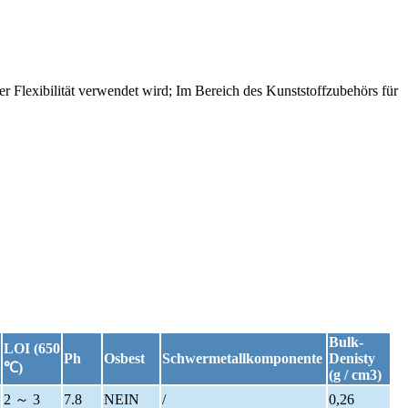
 Flexibilität verwendet wird; Im Bereich des Kunststoffzubehörs für
Bulk-
LOI (650
Ph
Osbest
Schwermetallkomponente
Denisty
℃)
(g / cm3)
2 ～ 3
7.8
NEIN
/
0,26