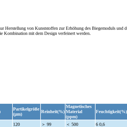
zur Herstellung von Kunststoffen zur Erhöhung des Biegemoduls und der
e Kombination mit dem Design verfeinert werden.
Magnetisches
Partikelgröße
)
Reinheit(%)
Material
Feuchtigkeit(%)
(μm)
(ppm)
120
＞ 99
＜ 500
6 0,6