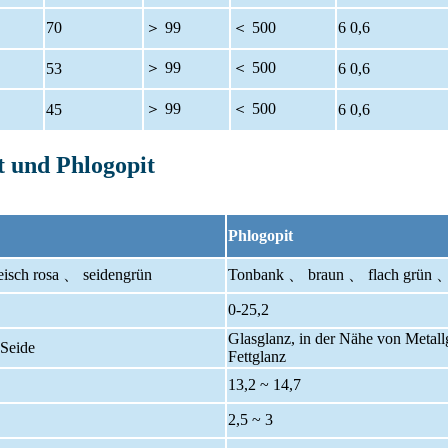
70
＞ 99
＜ 500
6 0,6
＞ 99
＜ 500
53
6 0,6
＞ 99
＜ 500
45
6 0,6
t und Phlogopit
Phlogopit
ch rosa 、 seidengrün
Tonbank 、 braun 、 flach grün 
0-25,2
Glasglanz, in der Nähe von Metall
 Seide
Fettglanz
13,2 ~ 14,7
2,5 ~ 3