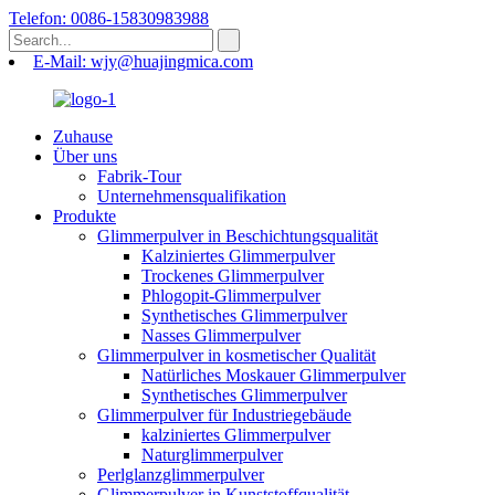
Telefon: 0086-15830983988
E-Mail: wjy@huajingmica.com
Zuhause
Über uns
Fabrik-Tour
Unternehmensqualifikation
Produkte
Glimmerpulver in Beschichtungsqualität
Kalziniertes Glimmerpulver
Trockenes Glimmerpulver
Phlogopit-Glimmerpulver
Synthetisches Glimmerpulver
Nasses Glimmerpulver
Glimmerpulver in kosmetischer Qualität
Natürliches Moskauer Glimmerpulver
Synthetisches Glimmerpulver
Glimmerpulver für Industriegebäude
kalziniertes Glimmerpulver
Naturglimmerpulver
Perlglanzglimmerpulver
Glimmerpulver in Kunststoffqualität