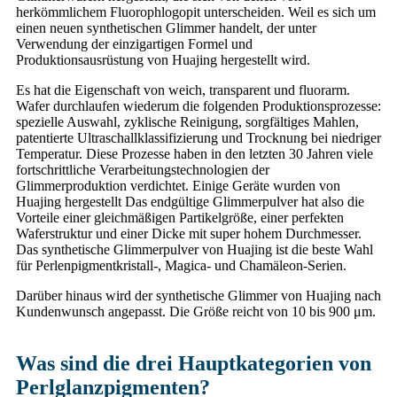
herkömmlichem Fluorophlogopit unterscheiden. Weil es sich um
einen neuen synthetischen Glimmer handelt, der unter
Verwendung der einzigartigen Formel und
Produktionsausrüstung von Huajing hergestellt wird.
Es hat die Eigenschaft von weich, transparent und fluorarm.
Wafer durchlaufen wiederum die folgenden Produktionsprozesse:
spezielle Auswahl, zyklische Reinigung, sorgfältiges Mahlen,
patentierte Ultraschallklassifizierung und Trocknung bei niedriger
Temperatur. Diese Prozesse haben in den letzten 30 Jahren viele
fortschrittliche Verarbeitungstechnologien der
Glimmerproduktion verdichtet. Einige Geräte wurden von
Huajing hergestellt Das endgültige Glimmerpulver hat also die
Vorteile einer gleichmäßigen Partikelgröße, einer perfekten
Waferstruktur und einer Dicke mit super hohem Durchmesser.
Das synthetische Glimmerpulver von Huajing ist die beste Wahl
für Perlenpigmentkristall-, Magica- und Chamäleon-Serien.
Darüber hinaus wird der synthetische Glimmer von Huajing nach
Kundenwunsch angepasst. Die Größe reicht von 10 bis 900 μm.
Was sind die drei Hauptkategorien von
Perlglanzpigmenten?