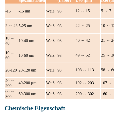
Spezifikationen
(Labor)
D90 (μm)
D50 (μ
12 ～ 15
5 ～ 7
-15
-15 um
Weiß
98
5 ～ 25
22 ～ 25
10 ～ 1
5-25 um
Weiß
98
10 ～
40 ～ 42
21 ～ 2
10-40 um
Weiß
98
40
10 ～
49 ～ 52
25 ～ 2
10-60 um
Weiß
98
60
108 ～ 113
58 ～ 6
20-120
20-120 um
Weiß
98
40 ～
40-200 μm
Weiß
98
192 ～ 203
107 ～ 
200
60 ～
60-300 um
Weiß
98
290 ～ 302
160 ～ 
300
Chemische Eigenschaft