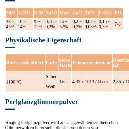
SiO2
Al2O3
K2O
Na2O
MgO
CaO
TiO2
Fe2O3
PH
38 ~
10 ~
9 ~
0,16 ~
24 ~
0,2 ~
0,02 ~
0,15 ~
7-8
43%
14%
12%
0,2%
32%
0,3%
0,03%
0,3%
Physikalische Eigenschaft
Mohs
Oberflä
Hitzeverträglichkeit
Farbe
Volumenwiderstand
'Härte
(Ω)
Silber
3.6
4,35 x 1013 / Ω.cm
2,85 x 1
1100 ℃
Weiß
Perlglanzglimmerpulver
Huajing Perlglanzpulver wird aus ausgewählten synthetischen
Glimmerwafern hergestellt, die sich von denen von